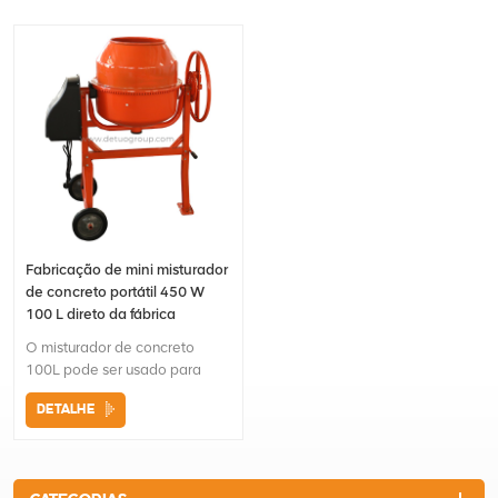
Fabricação de mini misturador
de concreto portátil 450 W
100 L direto da fábrica
O misturador de concreto
100L pode ser usado para
misturar lama de gesso
DETALHE
cartonado, gesso, cimento,
fertilizante, sementes etc.É
uma ferramenta conveniente
para construção e uso