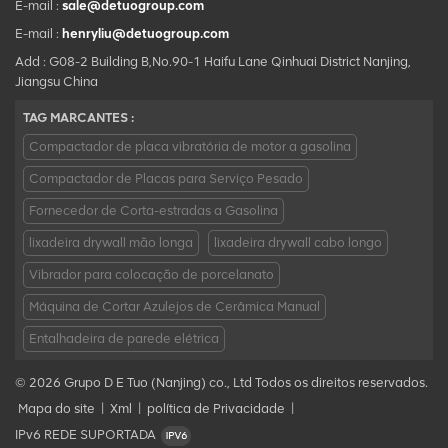
E-mail :
sale@detuogroup.com
E-mail :
henryliu@detuogroup.com
Add : G08-2 Building B,No.90-1 Haifu Lane Qinhuai District Nanjing,
Jiangsu China
TAG MARCANTES :
Compactador de placa vibratória de motor a gasolina
Compactador de Placas para Serviço Pesado
Fornecedor de Corta-estradas a Gasolina
lixadeira drywall mão longa
lixadeira drywall cabo longo
Vibrador para colocação de porcelanato
Máquina de Cortar Azulejos de Cerâmica Manual
Entalhadeira de parede elétrica
© 2026 Grupo D E Tuo (Nanjing) co., Ltd Todos os direitos reservados.
Mapa do site
|
Xml
|
política de Privacidade
|
IPv6 REDE SUPORTADA