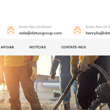
Envia-Nos Um Email :
Envia-Nos Um E
sale@detuogroup.com
henryliu@de
APOIAR
NOTÍCIAS
CONTATE-NOS