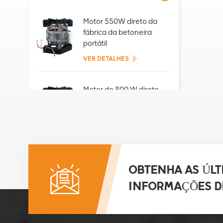
Motor 550W direto da
fábrica da betoneira
portátil
VER DETALHES
Motor de 800 W direto
da fábrica da betoneira
portátil
VER DETALHES
Motor de 850 W direto
da fábrica da betoneira
OBTENHA AS ÚLT
portátil
INFORMAÇÕES D
VER DETALHES