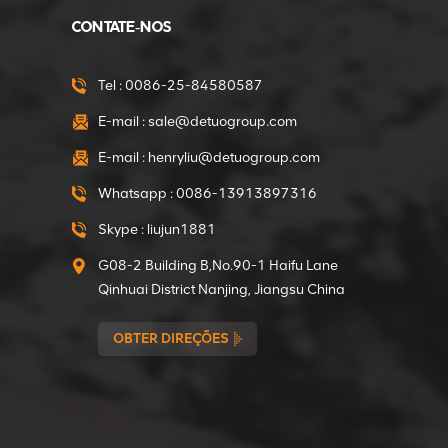
Motorredutor de 375
W direto da fábrica da
CONTATE-NOS
Mini Betoneira
VER DETALHES
Tel :
0086-25-84580587
E-mail :
sale@detuogroup.com
Motor de engrenagens
E-mail :
henryliu@detuogroup.com
de 550 W direto da
fábrica da mini
Whatsapp :
0086-13913897316
betoneira
VER DETALHES
Skype :
liujun1881
G08-2 Building B,No.90-1 Haifu Lane
Embreagens de
Qinhuai District Nanjing, Jiangsu China
diâmetro interno de 15
mm para o
OBTER DIREÇÕES
compactador
VER DETALHES
compactador
Embreagens de
diâmetro interno de 19