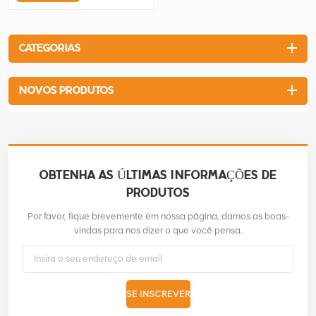
sementes etc.É uma
ferramenta conveniente para
construção e uso
CATEGORIAS
domésticoPode ser com
suportes
NOVOS PRODUTOS
OBTENHA AS ÚLTIMAS INFORMAÇÕES DE
PRODUTOS
Por favor, fique brevemente em nossa página, damos as boas-
vindas para nos dizer o que você pensa.
SE INSCREVER