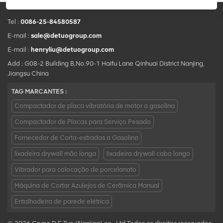
Tel :
0086-25-84580587
E-mail :
sale@detuogroup.com
E-mail :
henryliu@detuogroup.com
Add : G08-2 Building B,No.90-1 Haifu Lane Qinhuai District Nanjing,
Jiangsu China
TAG MARCANTES :
Compactador de placa vibratória de motor a gasolina
Compactador de Placas para Serviço Pesado
Fornecedor de Corta-estradas a Gasolina
lixadeira drywall mão longa
lixadeira drywall cabo longo
Vibrador para colocação de porcelanato
Máquina de Cortar Azulejos de Cerâmica Manual
Entalhadeira de parede elétrica