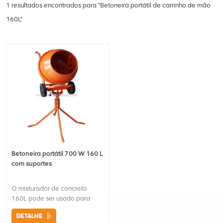
1 resultados encontrados para "Betoneira portátil de carrinho de mão
160L"
Betoneira portátil 700 W 160 L
com suportes
O misturador de concreto
160L pode ser usado para
misturar lama de drywall,
DETALHE
gesso, cimento, fertilizante,