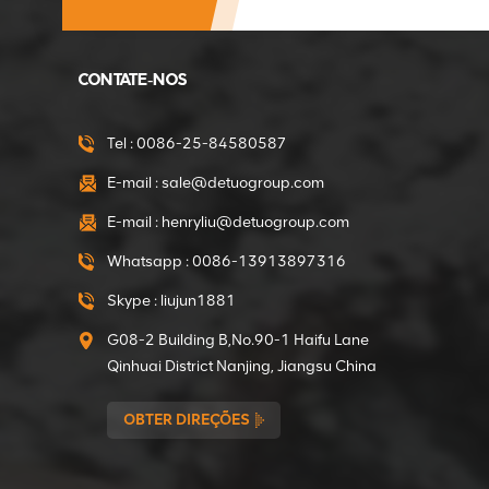
Motorredutor de 375
W direto da fábrica da
CONTATE-NOS
Mini Betoneira
VER DETALHES
Tel :
0086-25-84580587
E-mail :
sale@detuogroup.com
Motor de engrenagens
E-mail :
henryliu@detuogroup.com
de 550 W direto da
fábrica da mini
Whatsapp :
0086-13913897316
betoneira
VER DETALHES
Skype :
liujun1881
G08-2 Building B,No.90-1 Haifu Lane
Embreagens de
Qinhuai District Nanjing, Jiangsu China
diâmetro interno de 15
mm para o
OBTER DIREÇÕES
compactador
VER DETALHES
compactador