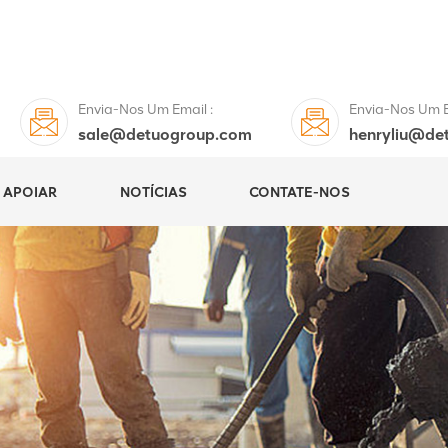
Envia-Nos Um Email :
Envia-Nos Um E
sale@detuogroup.com
henryliu@de
APOIAR
NOTÍCIAS
CONTATE-NOS