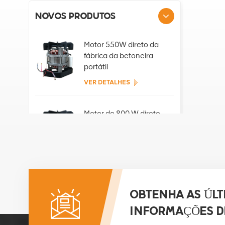
NOVOS PRODUTOS
Motor 550W direto da
fábrica da betoneira
portátil
VER DETALHES
Motor de 800 W direto
da fábrica da betoneira
portátil
VER DETALHES
Motor de 850 W direto
da fábrica da betoneira
OBTENHA AS ÚLT
portátil
INFORMAÇÕES D
VER DETALHES