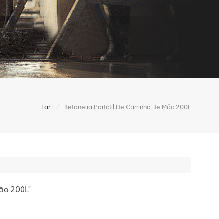
/
Lar
Betoneira Portátil De Carrinho De Mão 200L
mão 200L"