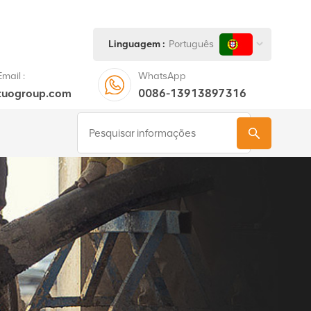
Linguagem :
Português
mail :
WhatsApp
tuogroup.com
0086-13913897316