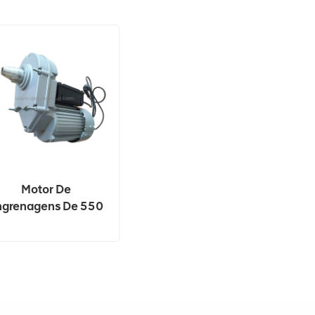
Motor De
ngrenagens De 550
 Direto Da Fábrica
Da Mini Betoneira