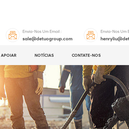
Envia-Nos Um Email :
Envia-Nos Um E
sale@detuogroup.com
henryliu@de
APOIAR
NOTÍCIAS
CONTATE-NOS