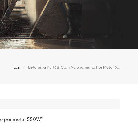
/
Lar
Betoneira Portátil Com Acionamento Por Motor 550W
to por motor 550W"