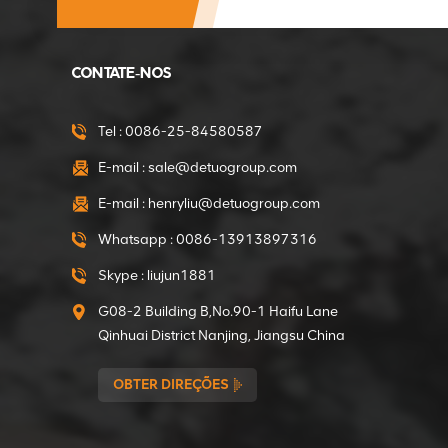
Motorredutor de 375
W direto da fábrica da
CONTATE-NOS
Mini Betoneira
VER DETALHES
Tel :
0086-25-84580587
E-mail :
sale@detuogroup.com
Motor de engrenagens
E-mail :
henryliu@detuogroup.com
de 550 W direto da
fábrica da mini
Whatsapp :
0086-13913897316
betoneira
VER DETALHES
Skype :
liujun1881
G08-2 Building B,No.90-1 Haifu Lane
Embreagens de
Qinhuai District Nanjing, Jiangsu China
diâmetro interno de 15
mm para o
OBTER DIREÇÕES
compactador
VER DETALHES
compactador