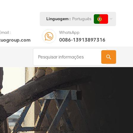
Linguagem :
Português
mail :
WhatsApp
tuogroup.com
0086-13913897316