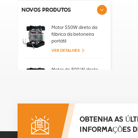
NOVOS PRODUTOS
Motor 550W direto da
fábrica da betoneira
portátil
VER DETALHES
Motor de 800 W direto
da fábrica da betoneira
portátil
VER DETALHES
Motor de 850 W direto
da fábrica da betoneira
OBTENHA AS ÚLT
portátil
INFORMAÇÕES D
VER DETALHES