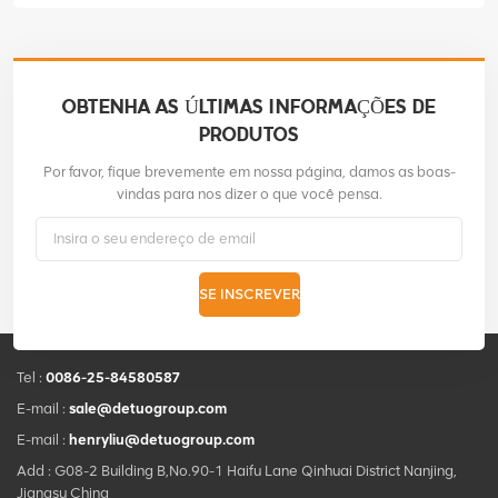
OBTENHA AS ÚLTIMAS INFORMAÇÕES DE
PRODUTOS
Por favor, fique brevemente em nossa página, damos as boas-
vindas para nos dizer o que você pensa.
SE INSCREVER
Tel :
0086-25-84580587
E-mail :
sale@detuogroup.com
E-mail :
henryliu@detuogroup.com
Add : G08-2 Building B,No.90-1 Haifu Lane Qinhuai District Nanjing,
Jiangsu China