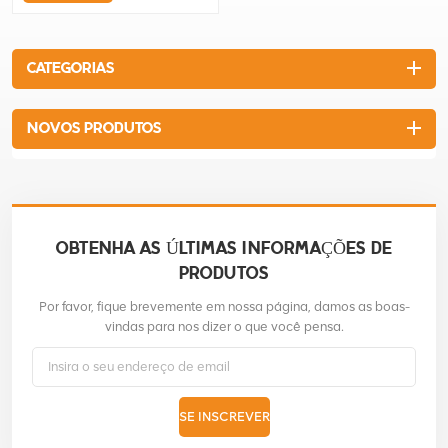
estradas e pontesÉ uma
operação fácil, segura e
confiável durante o trabalho
CATEGORIAS
de compactação
NOVOS PRODUTOS
OBTENHA AS ÚLTIMAS INFORMAÇÕES DE
PRODUTOS
Por favor, fique brevemente em nossa página, damos as boas-
vindas para nos dizer o que você pensa.
SE INSCREVER