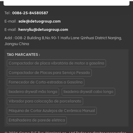
Tel :
0086-25-84580587
E-mail :
sale@detuogroup.com
E-mail :
henryliu@detuogroup.com
Add : G08-2 Building B,No.90-1 Haifu Lane Qinhuai District Nanjing,
Jiangsu China
TAG MARCANTES :
Compactador de placa vibratória de motor a gasolina
Compactador de Placas para Serviço Pesado
Fornecedor de Corta-estradas a Gasolina
lixadeira drywall mão longa
lixadeira drywall cabo longo
Vibrador para colocação de porcelanato
Máquina de Cortar Azulejos de Cerâmica Manual
Entalhadeira de parede elétrica