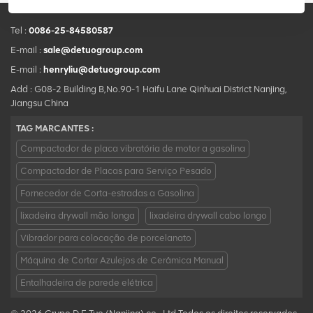
Tel :
0086-25-84580587
E-mail :
sale@detuogroup.com
E-mail :
henryliu@detuogroup.com
Add : G08-2 Building B,No.90-1 Haifu Lane Qinhuai District Nanjing,
Jiangsu China
TAG MARCANTES :
Compactador de placa vibratória de motor a gasolina
Compactador de Placas para Serviço Pesado
Fornecedor de Corta-estradas a Gasolina
lixadeira drywall mão longa
lixadeira drywall cabo longo
Vibrador para colocação de porcelanato
Máquina de Cortar Azulejos de Cerâmica Manual
Entalhadeira de parede elétrica