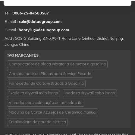
Tel :
0086-25-84580587
E-mail :
sale@detuogroup.com
E-mail :
henryliu@detuogroup.com
Add : G08-2 Building B,No.90-1 Haifu Lane Qinhuai District Nanjing,
Jiangsu China
TAG MARCANTES :
Compactador de placa vibratória de motor a gasolina
Compactador de Placas para Serviço Pesado
Fornecedor de Corta-estradas a Gasolina
lixadeira drywall mão longa
lixadeira drywall cabo longo
Vibrador para colocação de porcelanato
Máquina de Cortar Azulejos de Cerâmica Manual
Entalhadeira de parede elétrica