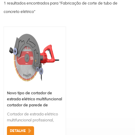
1 resultados encontrados para "Fabricação de corte de tubo de
concreto elétrico"
Novo tipo de cortador de
estrada elétrico multifuncional
cortador de parede de
concreto máquina de corte de
Cortador de estrada elétrico
tubos de concreto máquina
multifuncional profissional,
de corte de madeira
cortador de parede de
DETALHE
concreto