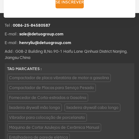
SE INSCREVER
Tel :
0086-25-84580587
E-mail :
sale@detuogroup.com
E-mail :
henryliu@detuogroup.com
Add : G08-2 Building B,No.90-1 Haifu Lane Qinhuai District Nanjing,
Jiangsu China
TAG MARCANTES :
Compactador de placa vibratória de motor a gasolina
Compactador de Placas para Serviço Pesado
Fornecedor de Corta-estradas a Gasolina
lixadeira drywall mão longa
lixadeira drywall cabo longo
Vibrador para colocação de porcelanato
Máquina de Cortar Azulejos de Cerâmica Manual
Entalhadeira de parede elétrica