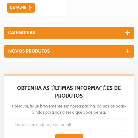
start within 3 attempts.
DETALHE
Optimized combustion
chamber and air vent, to
improve the burning efficiency.
Lower fuel consumption and
CATEGORIAS
exhaust emission.
NOVOS PRODUTOS
OBTENHA AS ÚLTIMAS INFORMAÇÕES DE
PRODUTOS
Por favor, fique brevemente em nossa página, damos as boas-
vindas para nos dizer o que você pensa.