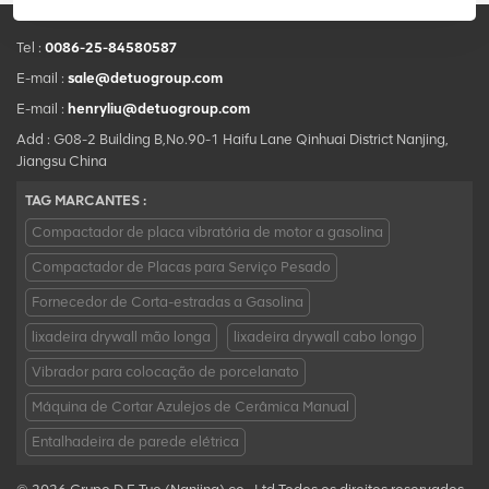
Tel :
0086-25-84580587
E-mail :
sale@detuogroup.com
E-mail :
henryliu@detuogroup.com
Add : G08-2 Building B,No.90-1 Haifu Lane Qinhuai District Nanjing,
Jiangsu China
TAG MARCANTES :
Compactador de placa vibratória de motor a gasolina
Compactador de Placas para Serviço Pesado
Fornecedor de Corta-estradas a Gasolina
lixadeira drywall mão longa
lixadeira drywall cabo longo
Vibrador para colocação de porcelanato
Máquina de Cortar Azulejos de Cerâmica Manual
Entalhadeira de parede elétrica