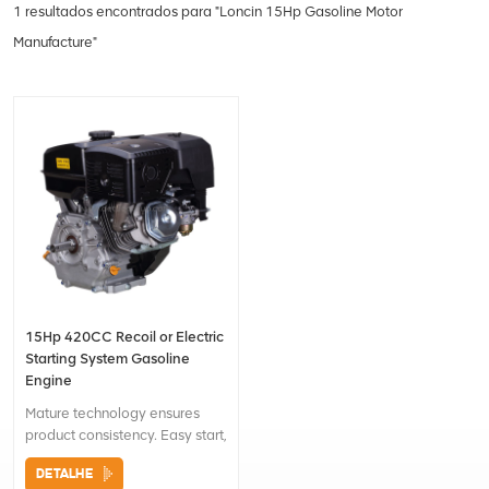
1 resultados encontrados para "Loncin 15Hp Gasoline Motor
Manufacture"
15Hp 420CC Recoil or Electric
Starting System Gasoline
Engine
Mature technology ensures
product consistency. Easy start,
start within 3 attempts.
DETALHE
Optimized combustion