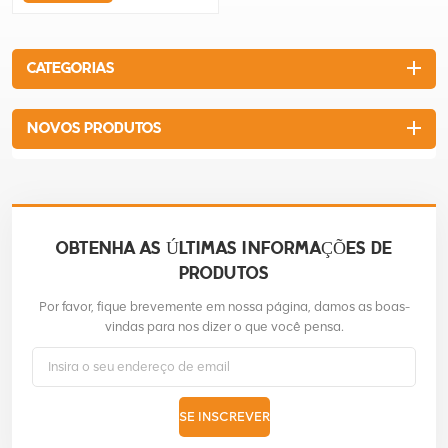
chamber and air vent, to
improve the burning efficiency.
Lower fuel consumption and
CATEGORIAS
exhaust emission.
NOVOS PRODUTOS
OBTENHA AS ÚLTIMAS INFORMAÇÕES DE
PRODUTOS
Por favor, fique brevemente em nossa página, damos as boas-
vindas para nos dizer o que você pensa.
SE INSCREVER