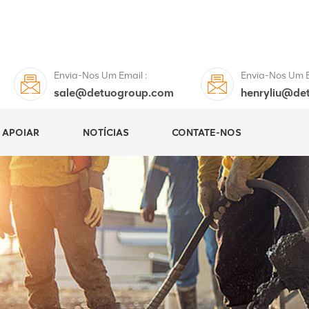
Envia-Nos Um Email :
Envia-Nos Um E
sale@detuogroup.com
henryliu@de
APOIAR
NOTÍCIAS
CONTATE-NOS