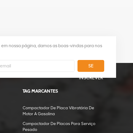
e em nossa página, damos as boas-vindas para nos
SE
INSCREVER
TAG MARCANTES
Compactador De Placa Vibratória De
Motor A Gasolina
Compactador De Placas Para Serviço
Pesado