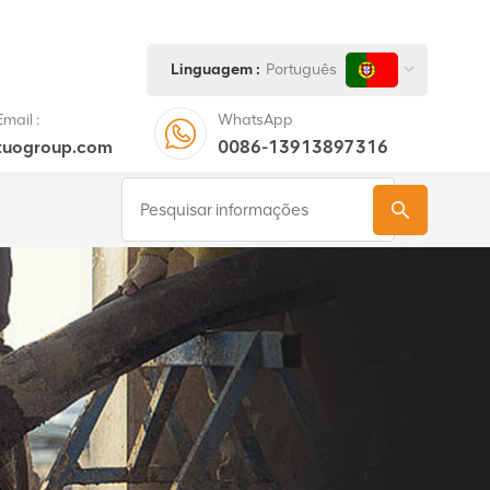
Linguagem :
Português
mail :
WhatsApp
tuogroup.com
0086-13913897316