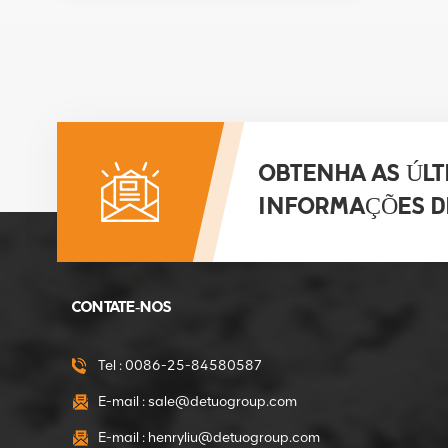
Motorredutor de 375
W direto da fábrica da
Mini Betoneira
VER DETALHES
Motor de
OBTENHA AS ÚLT
engrenagens de 550
W direto da fábrica da
INFORMAÇÕES D
mini betoneira
VER DETALHES
Embreagens de
CONTATE-NOS
diâmetro interno de
15 mm para o
compactador
Tel :
0086-25-84580587
VER DETALHES
compactador
E-mail :
sale@detuogroup.com
Embreagens de
E-mail :
henryliu@detuogroup.com