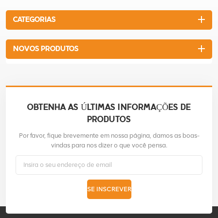
conveniente para construção e
uso domésticocom motor a
CATEGORIAS
gasolina Dajiang 4.5Hp
NOVOS PRODUTOS
OBTENHA AS ÚLTIMAS INFORMAÇÕES DE
PRODUTOS
Por favor, fique brevemente em nossa página, damos as boas-
vindas para nos dizer o que você pensa.
SE INSCREVER