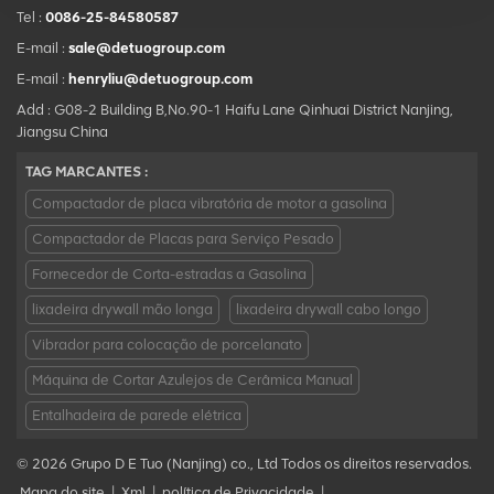
Tel :
0086-25-84580587
E-mail :
sale@detuogroup.com
E-mail :
henryliu@detuogroup.com
Add : G08-2 Building B,No.90-1 Haifu Lane Qinhuai District Nanjing,
Jiangsu China
TAG MARCANTES :
Compactador de placa vibratória de motor a gasolina
Compactador de Placas para Serviço Pesado
Fornecedor de Corta-estradas a Gasolina
lixadeira drywall mão longa
lixadeira drywall cabo longo
Vibrador para colocação de porcelanato
Máquina de Cortar Azulejos de Cerâmica Manual
Entalhadeira de parede elétrica
© 2026 Grupo D E Tuo (Nanjing) co., Ltd Todos os direitos reservados.
Mapa do site
|
Xml
|
política de Privacidade
|