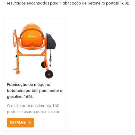
1 resultados encontrados para "Fabricação de betoneira portátil 160L"
Fabricação de máquina
betoneira portátil para motor a
gasolina 160L
O misturador de cimento 160L
pode ser usado para misturar
lama de drywall, gesso,
DETALHE
cimento, fertilizante, semente
etc.É uma ferramenta