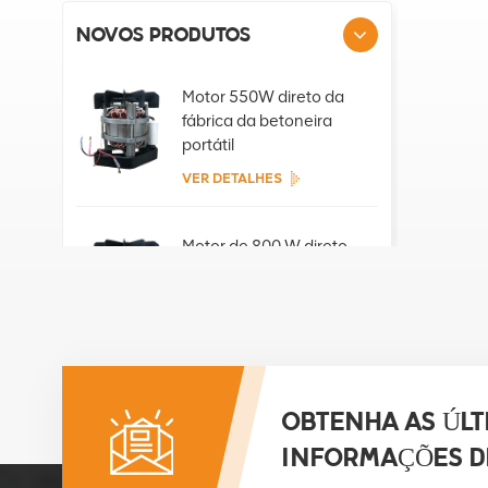
NOVOS PRODUTOS
Motor 550W direto da
fábrica da betoneira
portátil
VER DETALHES
Motor de 800 W direto
da fábrica da betoneira
portátil
VER DETALHES
Motor de 850 W direto
da fábrica da betoneira
OBTENHA AS ÚLT
portátil
INFORMAÇÕES D
VER DETALHES