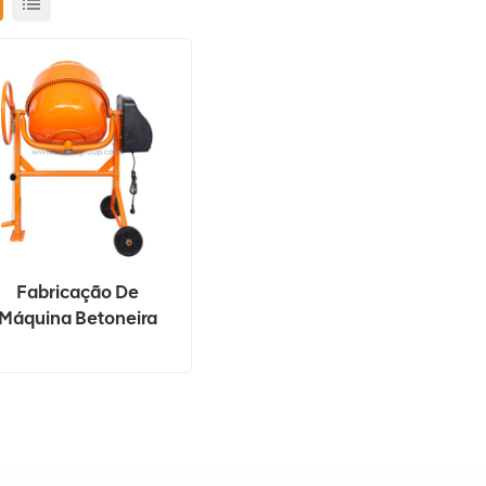
Fabricação De
Máquina Betoneira
Portátil Para Motor A
Gasolina 160L