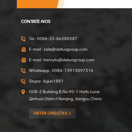
Motorredutor de 375
W direto da fábrica da
CONTATE-NOS
Mini Betoneira
VER DETALHES
Tel :
0086-25-84580587
E-mail :
sale@detuogroup.com
Motor de engrenagens
E-mail :
henryliu@detuogroup.com
de 550 W direto da
fábrica da mini
Whatsapp :
0086-13913897316
betoneira
VER DETALHES
Skype :
liujun1881
G08-2 Building B,No.90-1 Haifu Lane
Embreagens de
Qinhuai District Nanjing, Jiangsu China
diâmetro interno de 15
mm para o
OBTER DIREÇÕES
compactador
VER DETALHES
compactador