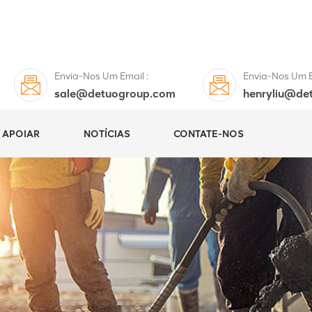
Envia-Nos Um Email :
Envia-Nos Um E
sale@detuogroup.com
henryliu@de
APOIAR
NOTÍCIAS
CONTATE-NOS