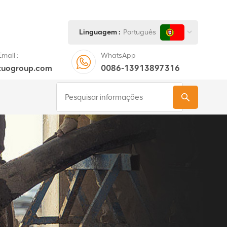
Linguagem :
Português
mail :
WhatsApp
tuogroup.com
0086-13913897316