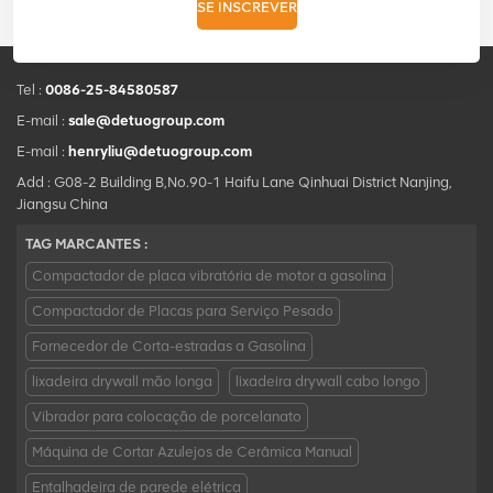
SE INSCREVER
Tel :
0086-25-84580587
E-mail :
sale@detuogroup.com
E-mail :
henryliu@detuogroup.com
Add : G08-2 Building B,No.90-1 Haifu Lane Qinhuai District Nanjing,
Jiangsu China
TAG MARCANTES :
Compactador de placa vibratória de motor a gasolina
Compactador de Placas para Serviço Pesado
Fornecedor de Corta-estradas a Gasolina
lixadeira drywall mão longa
lixadeira drywall cabo longo
Vibrador para colocação de porcelanato
Máquina de Cortar Azulejos de Cerâmica Manual
Entalhadeira de parede elétrica