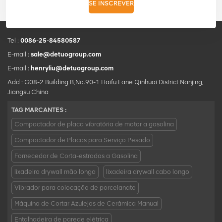
SE INSCREVER
Tel :
0086-25-84580587
E-mail :
sale@detuogroup.com
E-mail :
henryliu@detuogroup.com
Add : G08-2 Building B,No.90-1 Haifu Lane Qinhuai District Nanjing,
Jiangsu China
TAG MARCANTES :
Compactador de placa vibratória de motor a gasolina
Compactador de Placas para Serviço Pesado
Fornecedor de Corta-estradas a Gasolina
lixadeira drywall mão longa
lixadeira drywall cabo longo
Vibrador para colocação de porcelanato
Máquina de Cortar Azulejos de Cerâmica Manual
Entalhadeira de parede elétrica