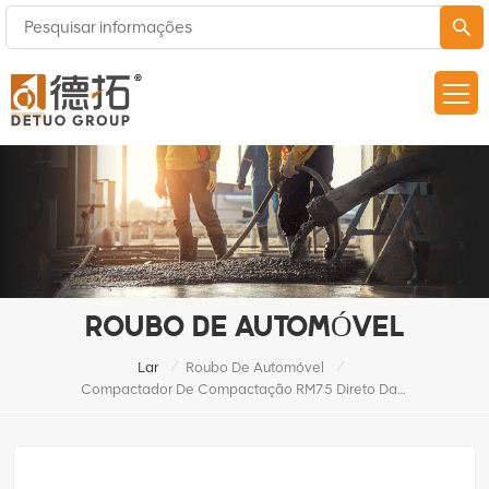
ROUBO DE AUTOMÓVEL
/
/
Lar
Roubo De Automóvel
Compactador De Compactação RM75 Direto Da Fábrica