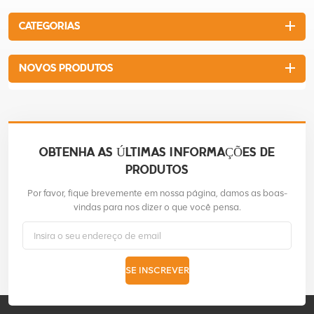
manutenção é baixo e a
CATEGORIAS
amplitude do salto é grande e
o poder de batida é forte.O
motor de 4 tempos é
NOVOS PRODUTOS
facilmente iniciado e
economiza combustível. O
combustível misturado não é
necessário.O cabo é
devidamente envolto com a
borracha o que deixa o
OBTENHA AS ÚLTIMAS INFORMAÇÕES DE
operador mais confortável.
PRODUTOS
Por favor, fique brevemente em nossa página, damos as boas-
vindas para nos dizer o que você pensa.
SE INSCREVER