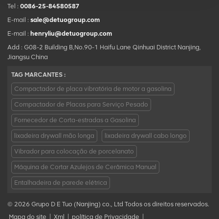
Tel :
0086-25-84580587
E-mail :
sale@detuogroup.com
E-mail :
henryliu@detuogroup.com
Add : G08-2 Building B,No.90-1 Haifu Lane Qinhuai District Nanjing,
Jiangsu China
TAG MARCANTES :
Compactador de placa vibratória de motor a gasolina
Compactador de Placas para Serviço Pesado
Fornecedor de Corta-estradas a Gasolina
lixadeira drywall mão longa
lixadeira drywall cabo longo
Vibrador para colocação de porcelanato
Máquina de Cortar Azulejos de Cerâmica Manual
Entalhadeira de parede elétrica
© 2026 Grupo D E Tuo (Nanjing) co., Ltd Todos os direitos reservados.
Mapa do site
|
Xml
|
política de Privacidade
|