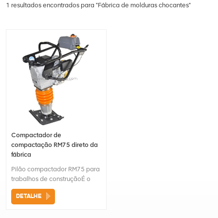
1 resultados encontrados para "Fábrica de molduras chocantes"
Compactador de
compactação RM75 direto da
fábrica
Pilão compactador RM75 para
trabalhos de construçãoÉ o
sistema de bater lubrificado a
DETALHE
óleo. A máquina é totalmente
selada e disposta de forma
compacta.O custo de