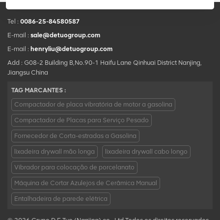
Tel :
0086-25-84580587
E-mail :
sale@detuogroup.com
E-mail :
henryliu@detuogroup.com
Add : G08-2 Building B,No.90-1 Haifu Lane Qinhuai District Nanjing,
Jiangsu China
TAG MARCANTES :
Compactador de placa vibratória de motor a gasolina
Compactador de Placas para Serviço Pesado
Fornecedor de Corta-estradas a Gasolina
lixadeira drywall mão longa
lixadeira drywall cabo longo
Vibrador para colocação de porcelanato
Máquina de Cortar Azulejos de Cerâmica Manual
Entalhadeira de parede elétrica