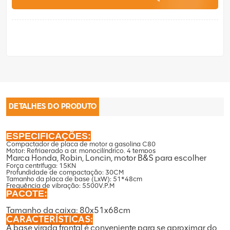
DETALHES DO PRODUTO
ESPECIFICAÇÕES:
Compactador de placa de motor a gasolina C80
Motor: Refrigerado a ar, monocilíndrico, 4 tempos
Marca Honda, Robin, Loncin, motor B&S para escolher
Força centrífuga: 15KN
Profundidade de compactação: 30CM
Tamanho da placa de base (LxW): 51*48cm
Frequência de vibração: 5500V.P.M
PACOTE:
Tamanho da caixa: 80x51x68cm
CARACTERÍSTICAS:
A base virada frontal é conveniente para se aproximar do