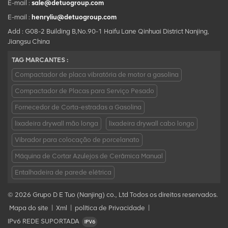
E-mail :
sale@detuogroup.com
E-mail :
henryliu@detuogroup.com
Add : G08-2 Building B,No.90-1 Haifu Lane Qinhuai District Nanjing,
Jiangsu China
TAG MARCANTES :
Compactador de placa vibratória de motor a gasolina
Compactador de Placas para Serviço Pesado
Fornecedor de Corta-estradas a Gasolina
lixadeira drywall mão longa
lixadeira drywall cabo longo
Vibrador para colocação de porcelanato
Máquina de Cortar Azulejos de Cerâmica Manual
Entalhadeira de parede elétrica
© 2026 Grupo D E Tuo (Nanjing) co., Ltd Todos os direitos reservados.
Mapa do site
|
Xml
|
política de Privacidade
|
IPv6 REDE SUPORTADA