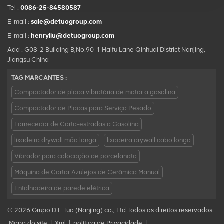
Tel :
0086-25-84580587
E-mail :
sale@detuogroup.com
E-mail :
henryliu@detuogroup.com
Add : G08-2 Building B,No.90-1 Haifu Lane Qinhuai District Nanjing,
Jiangsu China
TAG MARCANTES :
Compactador de placa vibratória de motor a gasolina
Compactador de Placas para Serviço Pesado
Fornecedor de Corta-estradas a Gasolina
lixadeira drywall mão longa
lixadeira drywall cabo longo
Vibrador para colocação de porcelanato
Máquina de Cortar Azulejos de Cerâmica Manual
Entalhadeira de parede elétrica
© 2026 Grupo D E Tuo (Nanjing) co., Ltd Todos os direitos reservados.
Mapa do site
|
Xml
|
política de Privacidade
|